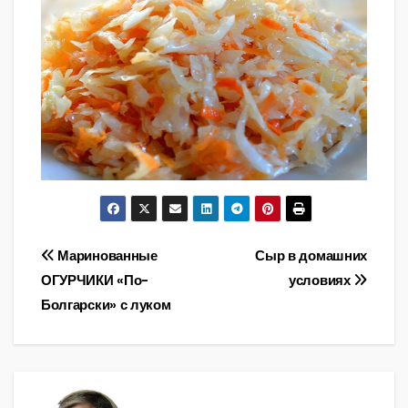
Навигация
Маринованные
Сыр в домашних
ОГУРЧИКИ «По-
условиях
по
Болгарски» с луком
записям