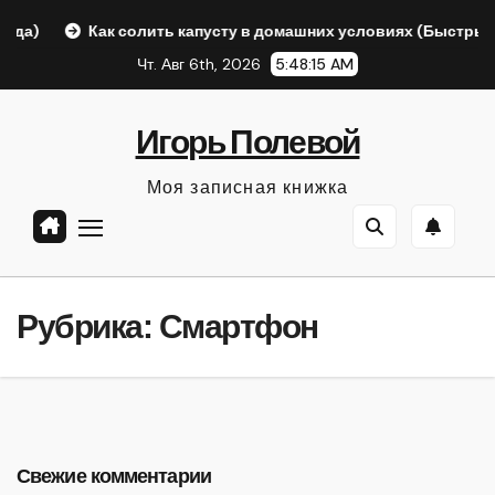
Перейти
)
Как солить капусту в домашних условиях (Быстрый отв
к
Чт. Авг 6th, 2026
5:48:16 AM
содержанию
Игорь Полевой
Моя записная книжка
Рубрика:
Смартфон
Свежие комментарии