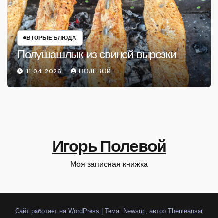
ВТОРЫЕ БЛЮДА
Полушашлык из свиной вырезки
11.04.2026
ПОЛЕВОЙ
Игорь Полевой
Моя записная книжка
Сайт работает на WordPress
|
Тема: Newsup, автор
Themeansar