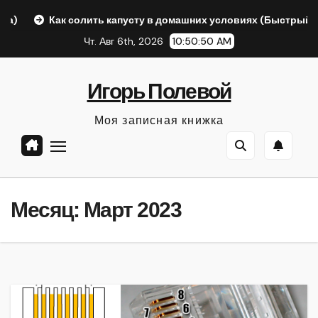
Перейти
Как солить капусту в домашних условиях (Быстрый ответ А
к
Чт. Авг 6th, 2026
10:50:50 AM
содержанию
Игорь Полевой
Моя записная книжка
Месяц:
Март 2023