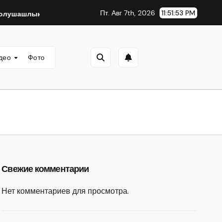
Пт. Авг 7th, 2026
11:51:54 PM
лык из свиной вырезки
Заливной пирог на кефире яичн
део
Фото
Свежие комментарии
Нет комментариев для просмотра.