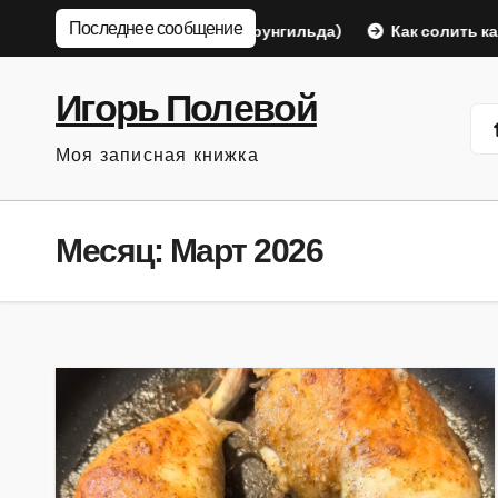
Перейти
Последнее сообщение
и» с луком
Пуся (Брунгильда)
Как солить капусту
к
содержанию
Игорь Полевой
Моя записная книжка
Месяц:
Март 2026