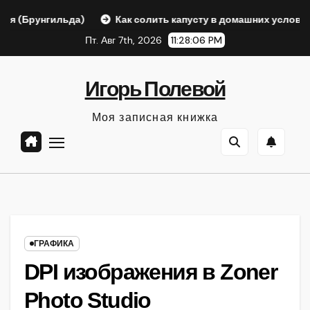
Перейти
рунгильда)
Как солить капусту в домашних условиях (Бы
к
Пт. Авг 7th, 2026
11:28:07 PM
содержанию
Игорь Полевой
Моя записная книжка
ГРАФИКА
DPI изображения в Zoner
Photo Studio