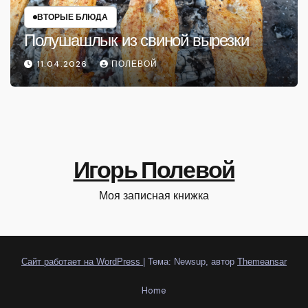
ВТОРЫЕ БЛЮДА
Полушашлык из свиной вырезки
11.04.2026
ПОЛЕВОЙ
Игорь Полевой
Моя записная книжка
Сайт работает на WordPress
|
Тема: Newsup, автор
Themeansar
Home