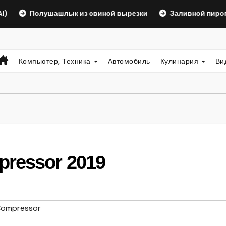
олушашлык из свиной вырезки
Заливной пирог на кефи
Компьютер, Техника
Автомобиль
Кулинария
Ви
ressor 2019
ompressor