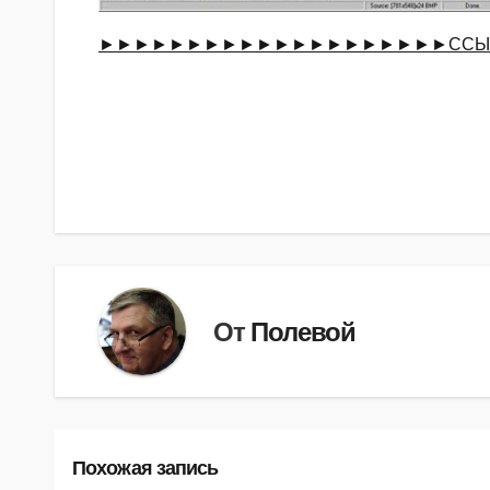
►►►►►►►►►►►►►►►►►►►►ССЫ
Навигация
по
записям
От
Полевой
Похожая запись