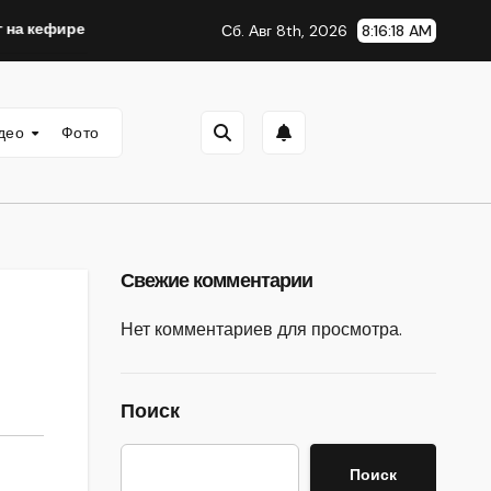
ре яичный с луком зеленым
Маринованные ОГУРЧИКИ «
Сб. Авг 8th, 2026
8:16:19 AM
део
Фото
Свежие комментарии
Нет комментариев для просмотра.
Поиск
Поиск