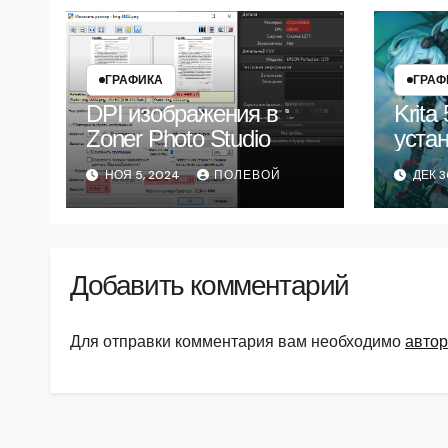
ГРАФИКА
ГРАФ
DPI изображения в
Krita
Zoner Photo Studio
уста
язык 
НОЯ 5, 2024
ПОЛЕВОЙ
ДЕК 3
Добавить комментарий
Для отправки комментария вам необходимо
автор