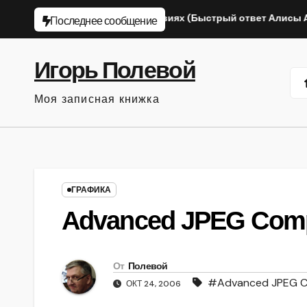
Перейти
капусту в домашних условиях (Быстрый ответ Алисы AI)
П
Последнее сообщение
к
содержанию
Игорь Полевой
Моя записная книжка
ГРАФИКА
Advanced JPEG Comp
От
Полевой
#Advanced JPEG C
ОКТ 24, 2006