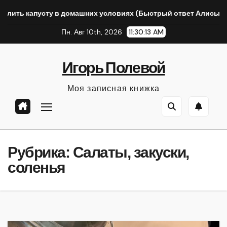
Перейти
сту в домашних условиях (Быстрый ответ Алисы AI)
Полу
к
Пн. Авг 10th, 2026
11:30:14 AM
содержанию
Игорь Полевой
Моя записная книжка
Рубрика:
Салаты, закуски,
соленья