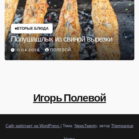
ВТОРЫЕ БЛЮДА
Полушашлык из свиной вырезки
11.04.2026
ПОЛЕВОЙ
Игорь Полевой
Сайт работает на WordPress
|
Тема:
NewsTwenty
, автор
Themeansar
Home