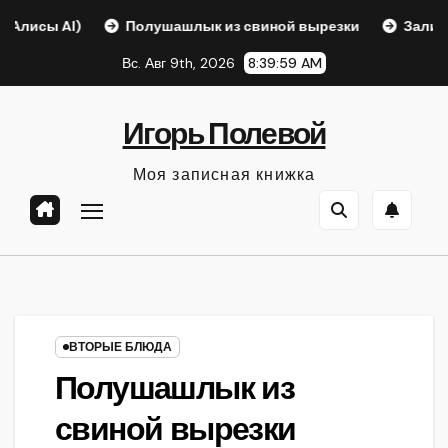
Перейти
AI)
Полушашлык из свиной вырезки
Заливной пиро
к
Вс. Авг 9th, 2026
8:40:00 AM
содержанию
Игорь Полевой
Моя записная книжка
ВТОРЫЕ БЛЮДА
Полушашлык из
свиной вырезки