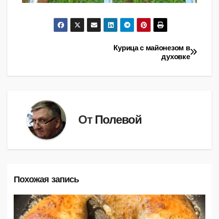
Курица с майонезом в
Навигация
духовке
по
записям
От
Полевой
Похожая запись