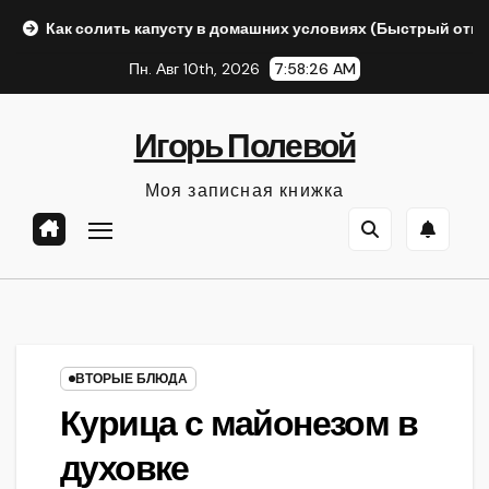
Перейти
солить капусту в домашних условиях (Быстрый ответ Алисы AI
к
Пн. Авг 10th, 2026
7:58:27 AM
содержанию
Игорь Полевой
Моя записная книжка
ВТОРЫЕ БЛЮДА
Курица с майонезом в
духовке