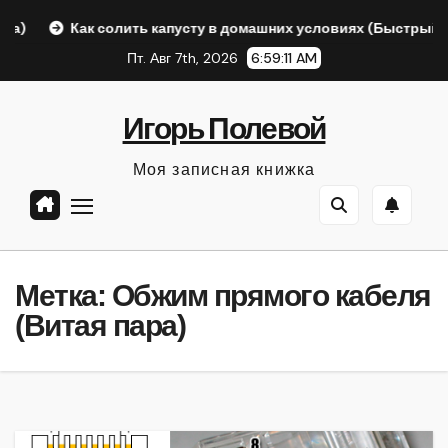
Перейти
Как солить капусту в домашних условиях (Быстрый ответ
к
Пт. Авг 7th, 2026
6:59:11 AM
содержанию
Игорь Полевой
Моя записная книжка
Метка:
Обжим прямого кабеля
(Витая пара)