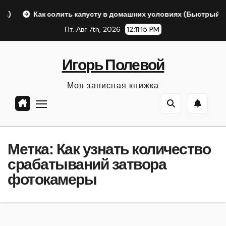
Перейти
Как солить капусту в домашних условиях (Быстрый ответ А
к
Пт. Авг 7th, 2026
12:11:15 PM
содержанию
Игорь Полевой
Моя записная книжка
Метка:
Как узнать количество
срабатываний затвора
фотокамеры