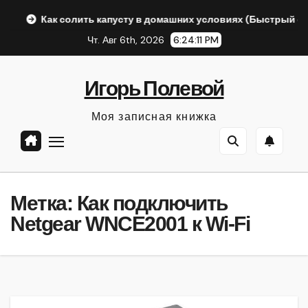
Перейти
Как солить капусту в домашних условиях (Быстрый ответ Ал
к
Чт. Авг 6th, 2026
6:24:12 PM
содержанию
Игорь Полевой
Моя записная книжка
Метка:
Как подключить
Netgear WNCE2001 к Wi-Fi