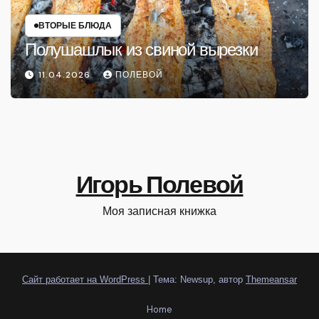
ВТОРЫЕ БЛЮДА
Полушашлык из свиной вырезки
11.04.2026
ПОЛЕВОЙ
Игорь Полевой
Моя записная книжка
Сайт работает на WordPress
|
Тема: Newsup, автор
Themeansar
Home