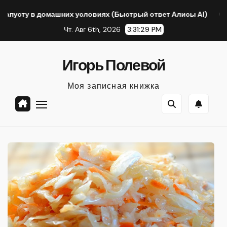
Перейти
х условиях (Быстрый ответ Алисы AI)
Полушашлык из св
к
Чт. Авг 6th, 2026
3:31:31 PM
содержанию
Игорь Полевой
Моя записная книжка